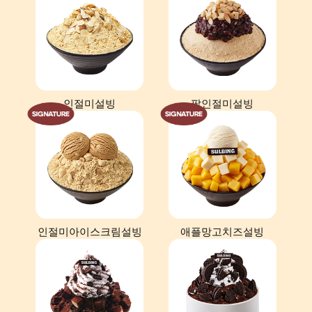
인절미설빙
팥인절미설빙
인절미아이스크림설빙
애플망고치즈설빙