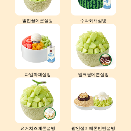
벌집꿀메론설빙
수박화채설빙
과일화채설빙
밀크팥메론설빙
요거치즈메론설빙
팥인절미메론반반설빙