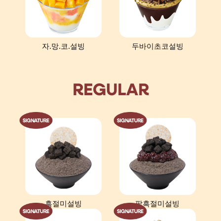
자.망.코.설빙
두바이초코설빙
REGULAR
흑절미설빙
팥흑절미설빙