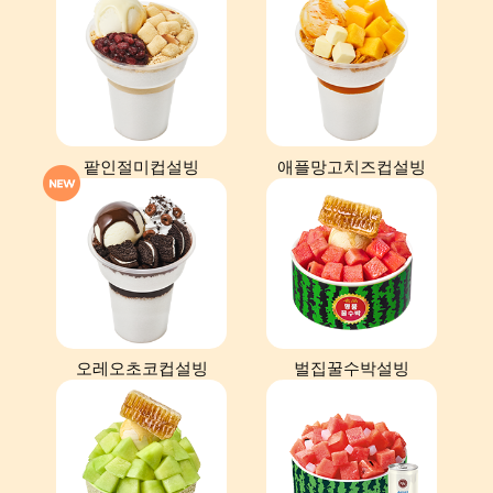
팥인절미컵설빙
애플망고치즈컵설빙
오레오초코컵설빙
벌집꿀수박설빙