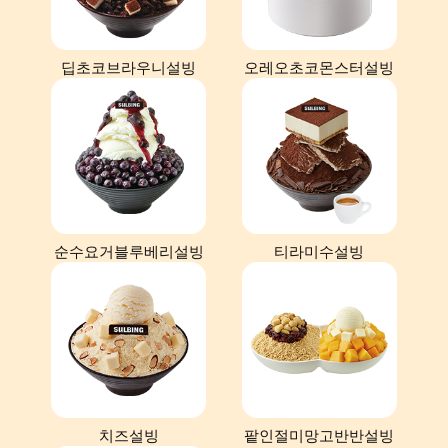
딥초코브라우니설빙
오레오초코몬스터설빙
순수요거블루베리설빙
티라미수설빙
치즈설빙
팥인절미망고반반설빙