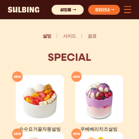
설빙
사이드
음료
SPECIAL
순수요거꿀자몽설빙
우베베리치즈설빙