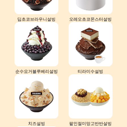
딥초코브라우니설빙
오레오초코몬스터설빙
순수요거블루베리설빙
티라미수설빙
치즈설빙
팥인절미망고반반설빙