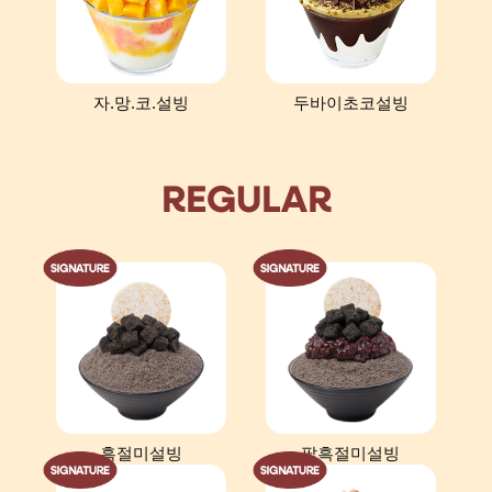
자.망.코.설빙
두바이초코설빙
REGULAR
흑절미설빙
팥흑절미설빙