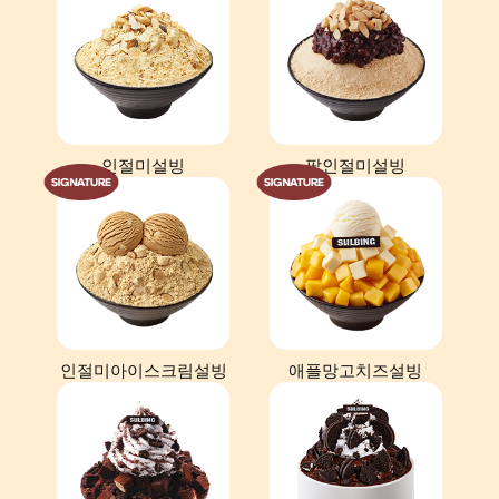
인절미설빙
팥인절미설빙
인절미아이스크림설빙
애플망고치즈설빙