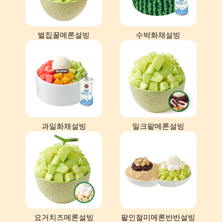
벌집꿀메론설빙
수박화채설빙
과일화채설빙
밀크팥메론설빙
요거치즈메론설빙
팥인절미메론반반설빙