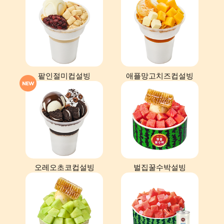
팥인절미컵설빙
애플망고치즈컵설빙
오레오초코컵설빙
벌집꿀수박설빙