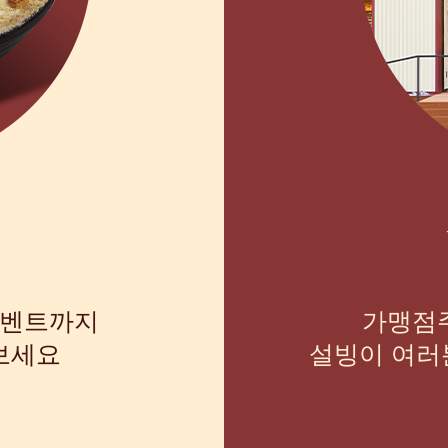
이벤트까지
가맹점
보세요
설빙이 여러